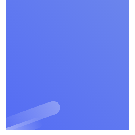
Schule
Team
Ausbildung
Pflegefachmann/-frau/-person
Pflegefachhelfer/-in