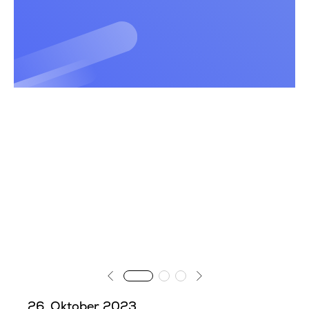
Team
Ausbildung
Pflegefachmann/-frau/-person
Pflegefachhelfer/-in
Bewerbung
Schulleben
Kontakt
26. Oktober 2023